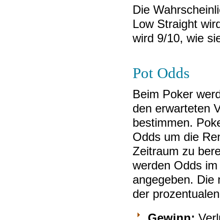
Die Wahrscheinli
Low Straight wir
wird 9/10, wie si
Pot Odds
Beim Poker wer
den erwarteten V
bestimmen. Poke
Odds um die Rent
Zeitraum zu ber
werden Odds im 
angegeben. Die 
der prozentualen
Gewinn:
Verl