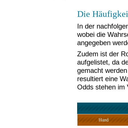
Die Häufigkei
In der nachfolge
wobei die Wahrsc
angegeben werd
Zudem ist der Ro
aufgelistet, da d
gemacht werden 
resultiert eine 
Odds stehen im V
Hand